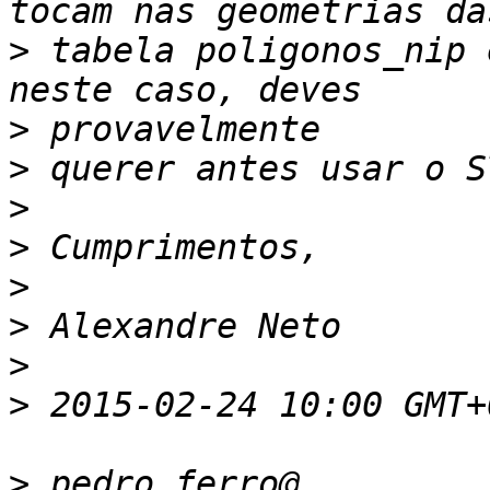
>
 tabela poligonos_nip 
>
>
>
>
>
>
>
>
>