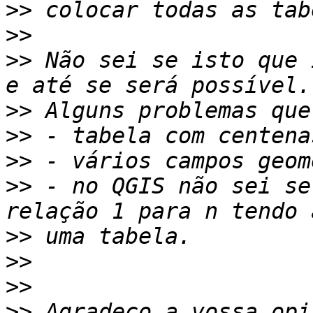
>>
>>
>>
 Não sei se isto que 
>>
>>
>>
>>
 - no QGIS não sei se
>>
>>
>>
>>