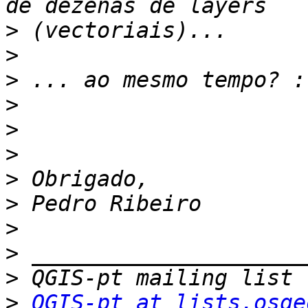
>
>
>
>
>
>
>
>
>
>
>
>
QGIS-pt at lists.osge