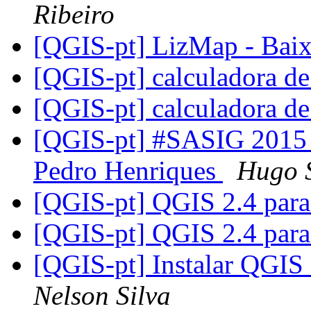
Ribeiro
[QGIS-pt] LizMap - Bai
[QGIS-pt] calculadora d
[QGIS-pt] calculadora d
[QGIS-pt] #SASIG 2015 
Pedro Henriques
Hugo 
[QGIS-pt] QGIS 2.4 par
[QGIS-pt] QGIS 2.4 par
[QGIS-pt] Instalar QGIS
Nelson Silva