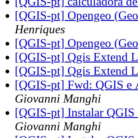
[QGIS-pt] calculadora d
[QGIS-pt] Opengeo (Geos
Henriques
[QGIS-pt] Opengeo (Geos
[QGIS-pt] Qgis Extend 
[QGIS-pt] Qgis Extend 
[QGIS-pt] Fwd: QGIS e
Giovanni Manghi
[QGIS-pt] Instalar QGIS
Giovanni Manghi