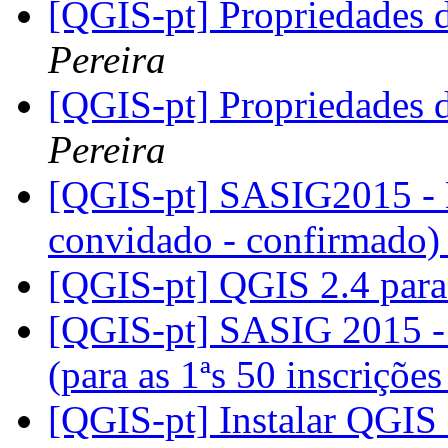
[QGIS-pt] Propriedades d
Pereira
[QGIS-pt] Propriedades d
Pereira
[QGIS-pt] SASIG2015 - 
convidado - confirmado
[QGIS-pt] QGIS 2.4 par
[QGIS-pt] SASIG 2015 - I
(para as 1ªs 50 inscriçõe
[QGIS-pt] Instalar QGIS