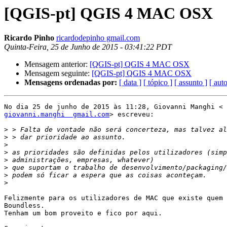
[QGIS-pt] QGIS 4 MAC OSX
Ricardo Pinho
ricardodepinho gmail.com
Quinta-Feira, 25 de Junho de 2015 - 03:41:22 PDT
Mensagem anterior:
[QGIS-pt] QGIS 4 MAC OSX
Mensagem seguinte:
[QGIS-pt] QGIS 4 MAC OSX
Mensagens ordenadas por:
[ data ]
[ tópico ]
[ assunto ]
[ auto
giovanni.manghi  gmail.com
> escreveu:

>
>
>
>
>
>
>
>
Felizmente para os utilizadores de MAC que existe quem 
Boundless.

Tenham um bom proveito e fico por aqui.
