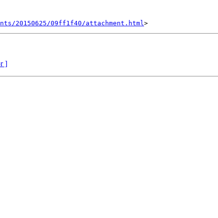
nts/20150625/09ff1f40/attachment.html
r ]