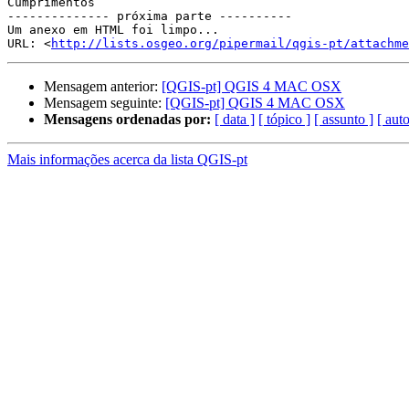
Cumprimentos

-------------- próxima parte ----------

Um anexo em HTML foi limpo...

URL: <
http://lists.osgeo.org/pipermail/qgis-pt/attachme
Mensagem anterior:
[QGIS-pt] QGIS 4 MAC OSX
Mensagem seguinte:
[QGIS-pt] QGIS 4 MAC OSX
Mensagens ordenadas por:
[ data ]
[ tópico ]
[ assunto ]
[ auto
Mais informações acerca da lista QGIS-pt