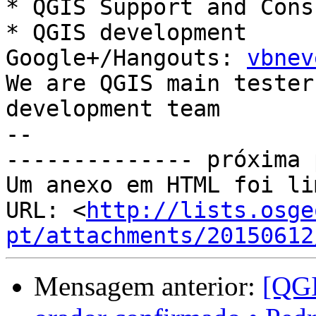
* QGIS Support and Cons
* QGIS development

Google+/Hangouts: 
vbnev
We are QGIS main tester
development team

--

-------------- próxima 
Um anexo em HTML foi li
URL: <
http://lists.osge
pt/attachments/20150612
Mensagem anterior:
[QGI