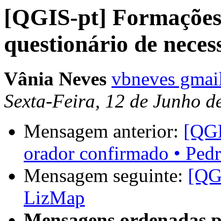
[QGIS-pt] Formaçõe
questionário de neces
Vânia Neves
vbneves gmai
Sexta-Feira, 12 de Junho 
Mensagem anterior:
[QGI
orador confirmado • Ped
Mensagem seguinte:
[QGI
LizMap
Mensagens ordenadas p