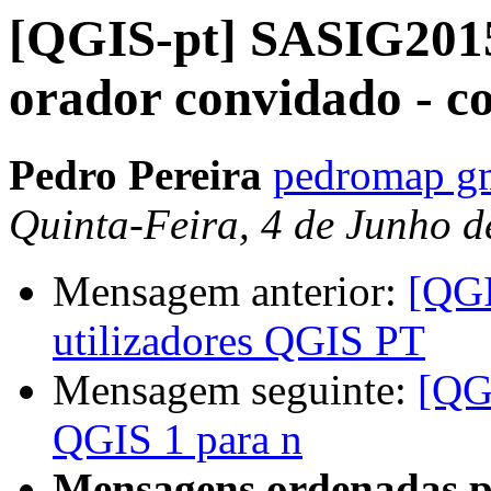
[QGIS-pt] SASIG2015
orador convidado - c
Pedro Pereira
pedromap g
Quinta-Feira, 4 de Junho 
Mensagem anterior:
[QGI
utilizadores QGIS PT
Mensagem seguinte:
[QG
QGIS 1 para n
Mensagens ordenadas p