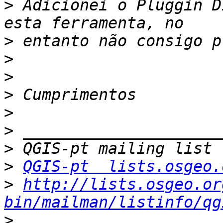
>
 Adicionei o Pluggin D
>
>
>
>
>
>
>
>
QGIS-pt  lists.osgeo.
>
http://lists.osgeo.or
bin/mailman/listinfo/qg
>