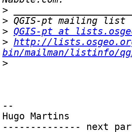
>
>
>
QGIS-pt at lists.osge
>
http://lists.osgeo.or
bin/mailman/listinfo/qg
>
-- 

Hugo Martins

-------------- next par