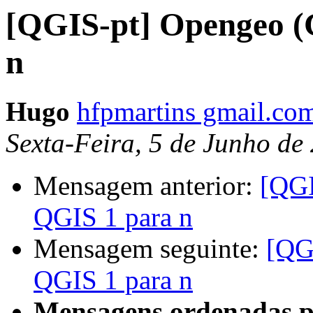
[QGIS-pt] Opengeo (
n
Hugo
hfpmartins gmail.co
Sexta-Feira, 5 de Junho d
Mensagem anterior:
[QGI
QGIS 1 para n
Mensagem seguinte:
[QG
QGIS 1 para n
Mensagens ordenadas p