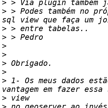
>
>
 > Podes também no pró
>
>
>
>
>
>
>
 1- Os meus dados estã
>
>