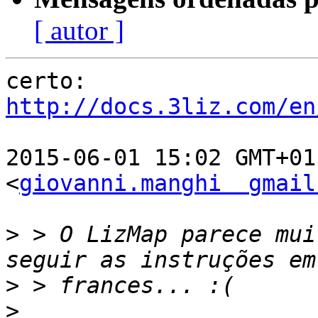
[ autor ]
http://docs.3liz.com/en
2015-06-01 15:02 GMT+01
<
giovanni.manghi  gmail
>
 > O LizMap parece mui
>
>