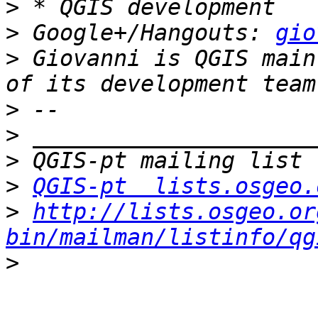
>
>
 Google+/Hangouts: 
gio
>
 Giovanni is QGIS main
>
>
>
>
QGIS-pt  lists.osgeo.
>
http://lists.osgeo.or
bin/mailman/listinfo/qg
>