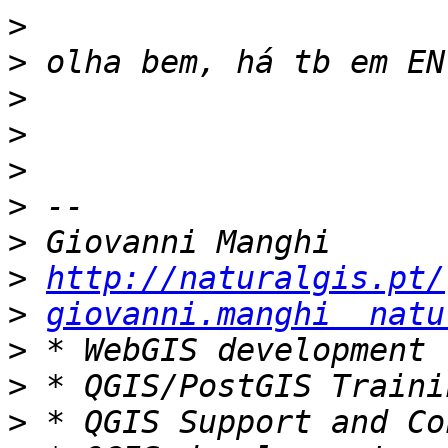
>
>
>
>
>
>
>
>
http://naturalgis.pt/
>
giovanni.manghi  natu
>
>
>