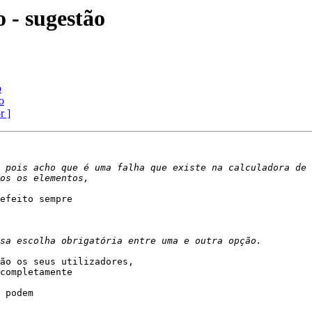
 - sugestão
o
o
r ]
 pois acho que é uma falha que existe na calculadora de 
efeito sempre

ão os seus utilizadores,

completamente

 podem
