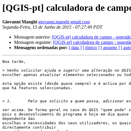
[QGIS-pt] calculadora de campo
Giovanni Manghi
giovanni.manghi gmail.com
Segunda-Feira, 15 de Junho de 2015 - 07:27:49 PDT
Mensagem anterior:
[QGIS-pt] calculadora de campo - sugestã
Mensagem seguinte:
[QGIS-pt] calculadora de campo - sugestã
Mensagens ordenadas por:
[ data ]
[ tópico ]
[ assunto ]
[ auto
Boa tarde,

>
 Venho solicitar ajuda e sugerir uma alteração no QGIS
esta opção existe (desde quase sempre) e é activa por d
que há features seleccionadas.

>
ver acima. De forma geral no caso do QGIS "quem pode" s
pois o desenvolvimento do programa é hoje em dia quase 
dependente das

escolhas e necessidades dos seus utilizadores, os quais
directamente contribuir
