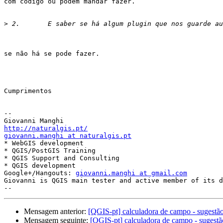
com código ou podem mandar fazer.

>
se não há se pode fazer.

Cumprimentos

-- 

http://naturalgis.pt/
giovanni.manghi at naturalgis.pt

* WebGIS development

* QGIS/PostGIS Training

* QGIS Support and Consulting

* QGIS development

Google+/Hangouts: 
giovanni.manghi at gmail.com
Giovanni is QGIS main tester and active member of its d
Mensagem anterior:
[QGIS-pt] calculadora de campo - sugestã
Mensagem seguinte:
[QGIS-pt] calculadora de campo - sugestã