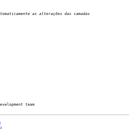
evelopment team

o
o