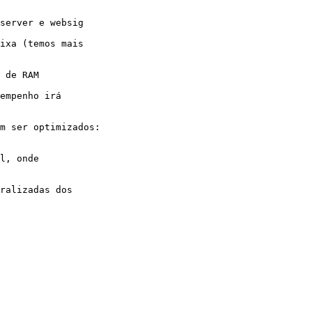
server e websig

ixa (temos mais

 de RAM

empenho irá

m ser optimizados:

l, onde

ralizadas dos
