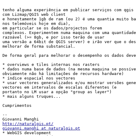
tenho alguma experiência em publicar serviços com qgis 
com Lizmap/QGIS web client

e honestamente 1gb de ram (ou 2) é uma quantia muito ba
nos telemóveis hoje em dia),

em particular se os dados/projectos forem

complexos. Experimentem numa maquina com uma quantidade
razoável (>= 8gb, e por isso terão de usar

uma versão a 64bit de QGIS server) e irão ver que o des
melhorar de forma substancial.

De forma geral para melhorar o desempenho os dados deve
* overviews e tiles internas nos rasters

* dados numa base de dados (na mesma maquina se possíve
obviamente não há limitações de recursos hardware)

* índice espacial nos vectores

* usar vectores generalizados e/ou mostrar versões gene
vectores em intervalos de escalas diferentes (e

portanto no LM usar a opção "group as layer")

* mais alguns truques...

Cumprimentos

-- 

http://naturalgis.pt/
giovanni.manghi at naturalgis.pt

* WebGIS development
