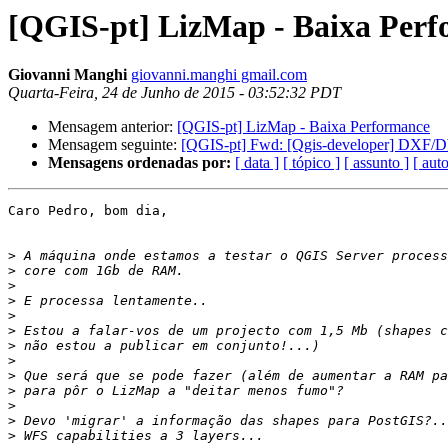
[QGIS-pt] LizMap - Baixa Per
Giovanni Manghi
giovanni.manghi gmail.com
Quarta-Feira, 24 de Junho de 2015 - 03:52:32 PDT
Mensagem anterior:
[QGIS-pt] LizMap - Baixa Performance
Mensagem seguinte:
[QGIS-pt] Fwd: [Qgis-developer] DXF/D
Mensagens ordenadas por:
[ data ]
[ tópico ]
[ assunto ]
[ auto
Caro Pedro, bom dia,

>
>
>
>
>
>
>
>
>
>
>
>
>