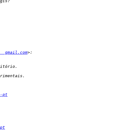
  gmail.com
-pt
pt