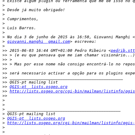
>
>
>
>
>
>
>
>
>
>
giovanni.manghi  gmail.com
>
>>
 2015-06-03 16:44 GMT+01:00 Pedro Ribeiro <
pedrib.stt
>>
>>
>>
>>
>>
>>
>>
>>
QGIS-pt  lists.osgeo.org
>>
http://lists.osgeo.org/cgi-bin/mailman/listinfo/qgis
>>
>
>
>
>
>
QGIS-pt  lists.osgeo.org
>
http://lists.osgeo.org/cgi-bin/mailman/listinfo/qgis-
>
>