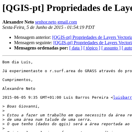
[QGIS-pt] Propriedades de Laye
Alexandre Neto
senhor.neto gmail.com
Sexta-Feira, 5 de Junho de 2015 - 01:54:19 PDT
Mensagem anterior:
[QGIS-pt] Propriedades de Layers Vectoria
Mensagem seguinte:
[QGIS-pt] Propriedades de Layers Vectori
Mensagens ordenadas por:
[ data ]
[ tópico ]
[ assunto ]
[ auto
Bom dia Luís,

Já experimentaste o r.surf.area do GRASS através do pro
Cumprimentos,

Alexandre Neto

2015-06-05 9:35 GMT+01:00 Luís Barros Pereira <
luisbarr
>
>
>
>
>
>