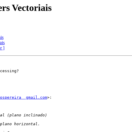
rs Vectoriais
is
ais
r ]
cessing?

ospereira  gmail.com
>:
