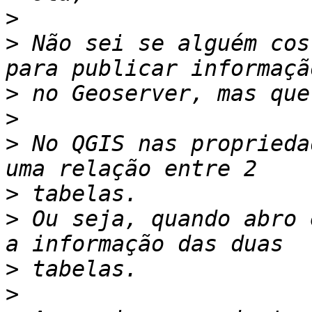
>
>
 Não sei se alguém cos
>
>
>
 No QGIS nas proprieda
>
>
 Ou seja, quando abro 
>
>