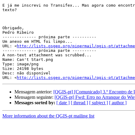
E já me inscrevi no Transifex... Mas agora como encontr
texto?

Obrigado,

Pedro Ribeiro

-------------- próxima parte ----------

Um anexo em HTML foi limpo...

URL: <
http://lists.osgeo.org/pipermail/qgis-pt/attachme
-------------- próxima parte ----------

A non-text attachment was scrubbed...

Name: Can't Start.png

Type: image/png

Size: 24198 bytes

Desc: não disponível

URL: <
http://lists.osgeo.org/pipermail/qgis-pt/attachm
Mensagem anterior:
[QGIS-pt] [Comunicado] 3.º Encontro de 
Mensagem seguinte:
[QGIS-pt] Fwd: Erro no Arranque do Wien
Messages sorted by:
[ date ]
[ thread ]
[ subject ]
[ author ]
More information about the QGIS-pt mailing list