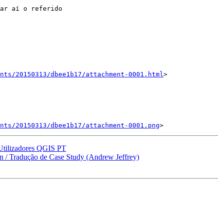
ar aí o referido

nts/20150313/dbee1b17/attachment-0001.html
>

ents/20150313/dbee1b17/attachment-0001.png
Utilizadores QGIS PT
 / Tradução de Case Study (Andrew Jeffrey)