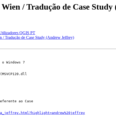
 Wien / Tradução de Case Study 
Utilizadores QGIS PT
 / Tradução de Case Study (Andrew Jeffrey)
 o Windows 7

(MSVCP120.dll

eferente ao Case

a_jeffrey.html?highlight=andrew%20jeffrey