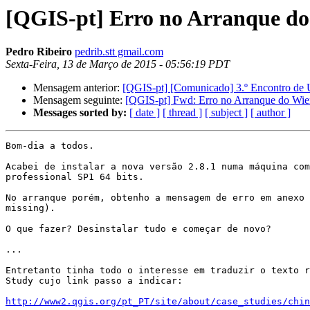
[QGIS-pt] Erro no Arranque do
Pedro Ribeiro
pedrib.stt gmail.com
Sexta-Feira, 13 de Março de 2015 - 05:56:19 PDT
Mensagem anterior:
[QGIS-pt] [Comunicado] 3.º Encontro de 
Mensagem seguinte:
[QGIS-pt] Fwd: Erro no Arranque do Wien
Messages sorted by:
[ date ]
[ thread ]
[ subject ]
[ author ]
Bom-dia a todos.

Acabei de instalar a nova versão 2.8.1 numa máquina com
professional SP1 64 bits.

No arranque porém, obtenho a mensagem de erro em anexo 
missing).

O que fazer? Desinstalar tudo e começar de novo?

...

Entretanto tinha todo o interesse em traduzir o texto r
Study cujo link passo a indicar:

http://www2.qgis.org/pt_PT/site/about/case_studies/chin