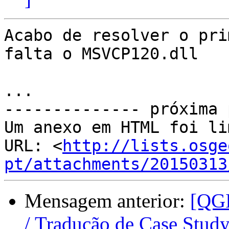
Acabo de resolver o pri
falta o MSVCP120.dll

...

-------------- próxima 
Um anexo em HTML foi li
URL: <
http://lists.osge
pt/attachments/20150313
Mensagem anterior:
[QGI
/ Tradução de Case Study