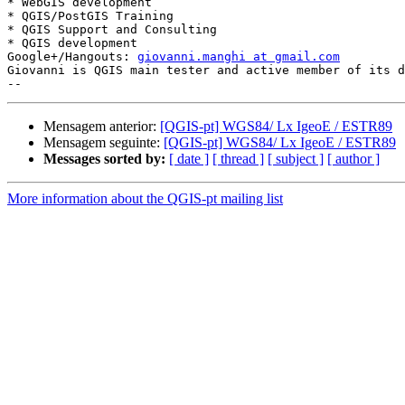

* WebGIS development

* QGIS/PostGIS Training

* QGIS Support and Consulting

* QGIS development

Google+/Hangouts: 
giovanni.manghi at gmail.com
Giovanni is QGIS main tester and active member of its d
Mensagem anterior:
[QGIS-pt] WGS84/ Lx IgeoE / ESTR89
Mensagem seguinte:
[QGIS-pt] WGS84/ Lx IgeoE / ESTR89
Messages sorted by:
[ date ]
[ thread ]
[ subject ]
[ author ]
More information about the QGIS-pt mailing list