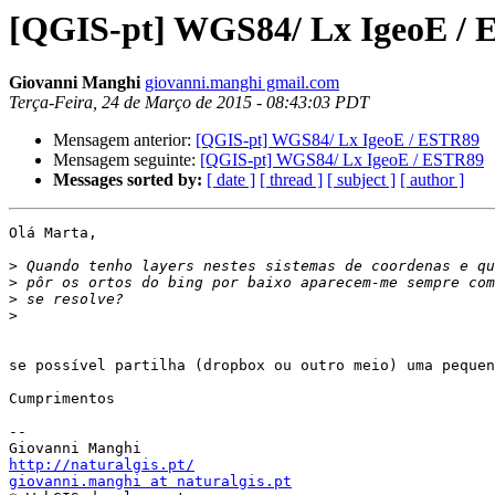
[QGIS-pt] WGS84/ Lx IgeoE /
Giovanni Manghi
giovanni.manghi gmail.com
Terça-Feira, 24 de Março de 2015 - 08:43:03 PDT
Mensagem anterior:
[QGIS-pt] WGS84/ Lx IgeoE / ESTR89
Mensagem seguinte:
[QGIS-pt] WGS84/ Lx IgeoE / ESTR89
Messages sorted by:
[ date ]
[ thread ]
[ subject ]
[ author ]
Olá Marta,

>
>
>
>
se possível partilha (dropbox ou outro meio) uma pequen
Cumprimentos

-- 

http://naturalgis.pt/
giovanni.manghi at naturalgis.pt