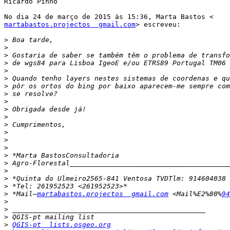
Ricardo Pinho

martabastos.projectos  gmail.com
> escreveu:

>
>
>
>
>
>
>
>
>
>
>
>
>
>
>
>
>
>
>
>
>
 *Mail—
martabastos.projectos  gmail.com
 <Mail%E2%80%
94
>
>
>
>
QGIS-pt  lists.osgeo.org