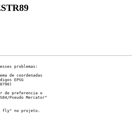
 ESTR89
esses problemas:

ema de coordenadas

digos EPSG

0790)

r de preferencia o

S84/Pseudo Mercator"

 fly" no projeto.
