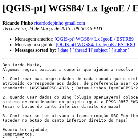
[QGIS-pt] WGS84/ Lx IgeoE /
Ricardo Pinho
ricardodepinho gmail.com
Terça-Feira, 24 de Março de 2015 - 08:56:46 PDT
Mensagem anterior:
[QGIS-pt] WGS84/ Lx IgeoE / ESTR89
Mensagem seguinte:
[QGIS-pt] WGS84/ Lx IgeoE / ESTR89
Messages sorted by:
[ date ]
[ thread ]
[ subject ]
[ author ]
Boa tarde Marta,

Algumas regras básicas a cumprir que ajudam a resolver 
1. Confirmar nas propriedades de cada camada que o sist
atribuido corresponde aos dados, de preferencia usar có
standards! (WGS84=EPSG:4326 ; Datum Lisboa IgeoE=EPSG:2
2. Quando usar dados do Bing (plugin OpenLayers) coloca
sistema de coordenadas do projeto igual a EPSG:3857 "WG
(usar o botão do canto inferior direito do mapa)

3. Confirmar se tem ativado a transformação SRC "on the
(aceder no botão do canto inferior direito do mapa)

Espero ter ajudado,

Cumprimentos,
