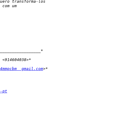
4mmpcbm  gmail.com
-pt