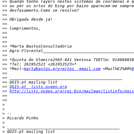
>>
>>
>>
>>
>>
>>
>>
>>
>>
>>
>>
>>
>>
>>
>>
>>
 *Mail—
martabastos.projectos  gmail.com
 <Mail%E2%80%
9
>>
>>
>>
>>
QGIS-pt  lists.osgeo.org
>>
http://lists.osgeo.org/cgi-bin/mailman/listinfo/qgis
>>
>>
>
>
>
>
>
>
>