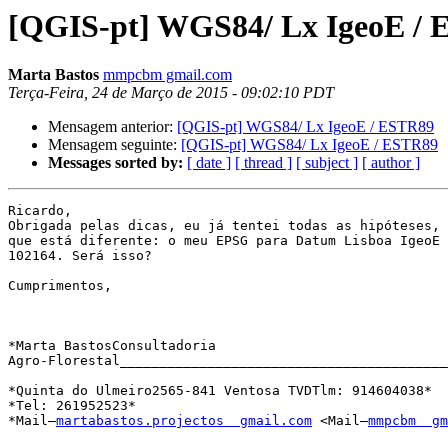
[QGIS-pt] WGS84/ Lx IgeoE /
Marta Bastos
mmpcbm gmail.com
Terça-Feira, 24 de Março de 2015 - 09:02:10 PDT
Mensagem anterior:
[QGIS-pt] WGS84/ Lx IgeoE / ESTR89
Mensagem seguinte:
[QGIS-pt] WGS84/ Lx IgeoE / ESTR89
Messages sorted by:
[ date ]
[ thread ]
[ subject ]
[ author ]
Ricardo,

Obrigada pelas dicas, eu já tentei todas as hipóteses, 
que está diferente: o meu EPSG para Datum Lisboa IgeoE 
102164. Será isso?

Cumprimentos,

*Marta BastosConsultadoria

Agro-Florestal_________________________________________
*Quinta do Ulmeiro2565-841 Ventosa TVDTlm: 914604038*

*Tel: 261952523*

*Mail—
martabastos.projectos  gmail.com
 <Mail—
mmpcbm  gm