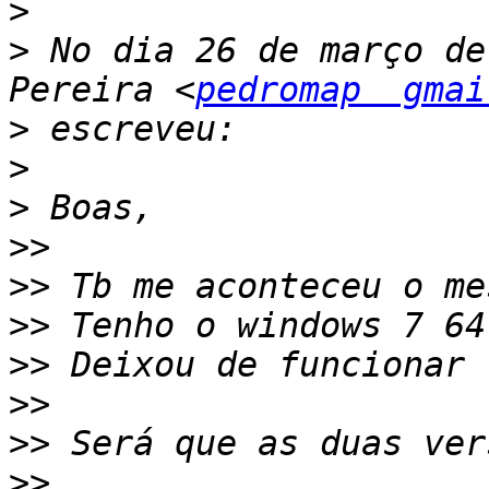
>
>
 No dia 26 de março de
Pereira <
pedromap  gmai
>
>
>
>>
>>
>>
>>
>>
>>
>>