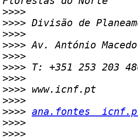
>>>>
>>>>
>>>>
>>>>
>>>>
>>>>
>>>>
>>>>
>>>>
>>>>
ana.fontes  icnf.p
>>>>
>>>>