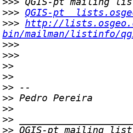
>>>
>>>
QGIS-pt  lists.osge
>>>
http://lists.osgeo.
bin/mailman/listinfo/qg
>>>
>>>
>>
>>
>>
>>
>>
>>
>>