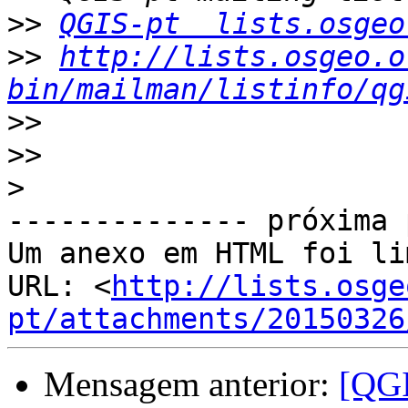
>>
QGIS-pt  lists.osgeo
>>
http://lists.osgeo.o
bin/mailman/listinfo/qg
>>
>>
>
-------------- próxima 
Um anexo em HTML foi li
URL: <
http://lists.osge
pt/attachments/20150326
Mensagem anterior:
[QGI