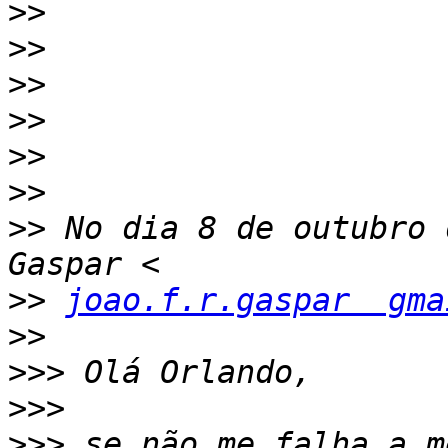
>>
>>
>>
>>
>>
>>
>>
 No dia 8 de outubro 
>>
joao.f.r.gaspar  gma
>>
>>>
>>>
>>>
 se não me falha a m