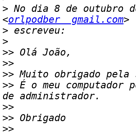
>
 No dia 8 de outubro d
<
orlpodber  gmail.com
>
>
>>
>>
>>
>>
 É o meu computador p
>>
>>
>>