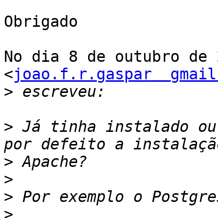
Obrigado

No dia 8 de outubro de 
<
joao.f.r.gaspar  gmail
>
>
 Já tinha instalado ou
>
>
>
>