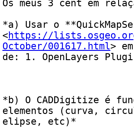
Os meus 3 cent em relaç
*a) Usar o **QuickMapSe
<
https://lists.osgeo.or
October/001617.html
> em
de: 1. OpenLayers Plugi
*b) O CADDigitize é fun
elementos (curva, circul
elipse, etc)*
