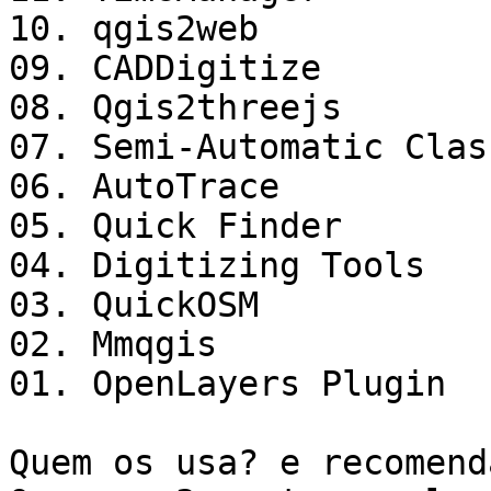
10. qgis2web

09. CADDigitize

08. Qgis2threejs

07. Semi-Automatic Clas
06. AutoTrace

05. Quick Finder

04. Digitizing Tools

03. QuickOSM

02. Mmqgis

01. OpenLayers Plugin

Quem os usa? e recomenda