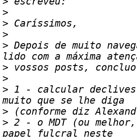
>
>
>
>
>
 Depois de muito naveg
>
>
>
 1 - calcular declives
>
>
 2 - o MDT (ou melhor,