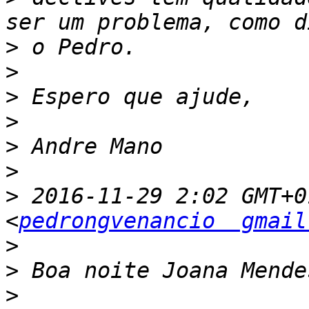
>
>
>
>
>
>
>
 2016-11-29 2:02 GMT+0
<
pedrongvenancio  gmail
>
>
>