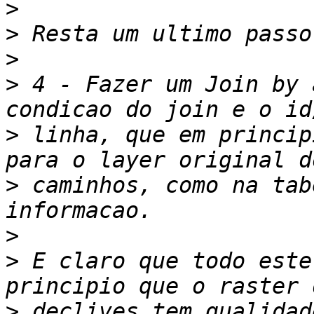
>
>
>
>
 4 - Fazer um Join by 
>
 linha, que em princip
>
 caminhos, como na tab
>
>
 E claro que todo este
>
 declives tem qualidad