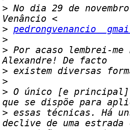
>
 No dia 29 de novembro
>
pedrongvenancio  gmai
>
>
 Por acaso lembrei-me 
>
>
>
 O único [e principal]
>
 essas técnicas. Há un