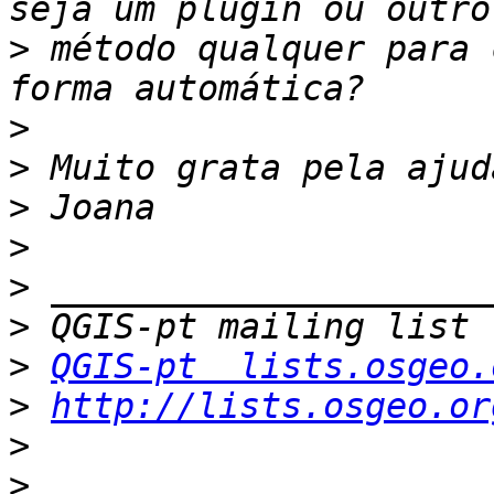
>
 método qualquer para 
>
>
>
>
>
>
>
QGIS-pt  lists.osgeo.
>
http://lists.osgeo.or
>
>