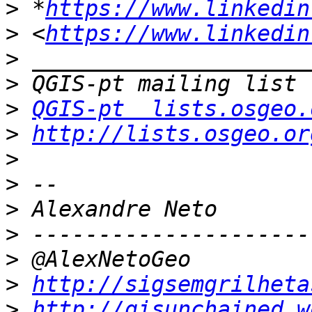
>
 *
https://www.linkedin
>
 <
https://www.linkedin
>
>
>
QGIS-pt  lists.osgeo.
>
http://lists.osgeo.or
>
>
>
>
>
>
http://sigsemgrilheta
>
http://gisunchained.w