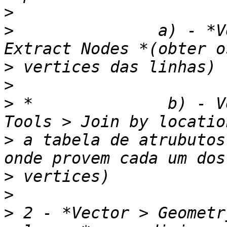
>
>
               a) - *V
>
>
>
 *              b) - V
>
 a tabela de atrubutos
>
>
>
 2 - *Vector > Geometr