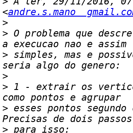
>
 A ter, 29/11/2016, 07
<
andre.s.mano  gmail.co
>
>
 O problema que descre
>
 simples, mas e possiv
>
>
 1 - extrair os vertic
>
 esses pontos segundo 
>