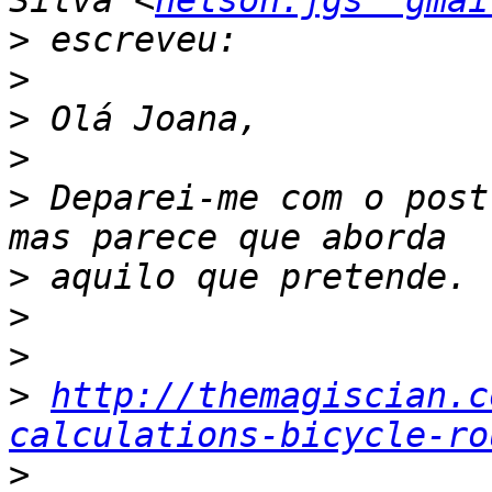
Silva <
nelson.jgs  gmai
>
>
>
>
>
 Deparei-me com o post
>
>
>
>
http://themagiscian.c
calculations-bicycle-ro
>