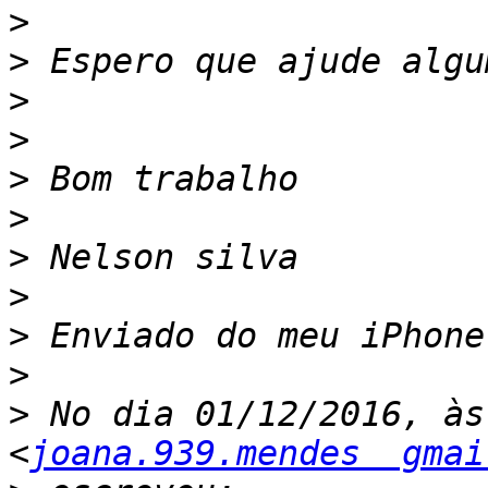
>
>
>
>
>
>
>
>
>
>
>
 No dia 01/12/2016, às
<
joana.939.mendes  gmai