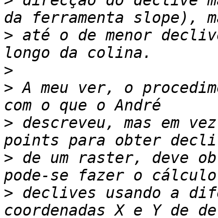
>
 direcção do declive m
>
 até o de menor decliv
>
>
 A meu ver, o procedim
>
 descreveu, mas em vez
>
 de um raster, deve ob
>
 declives usando a dif