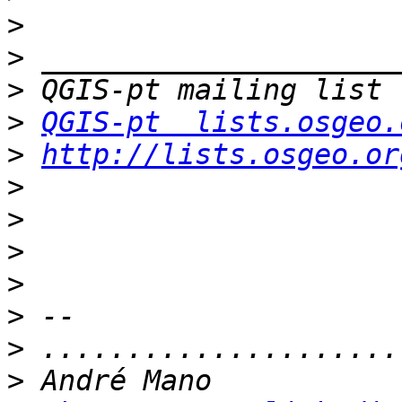
>
>
>
>
QGIS-pt  lists.osgeo.
>
http://lists.osgeo.or
>
>
>
>
>
>
>