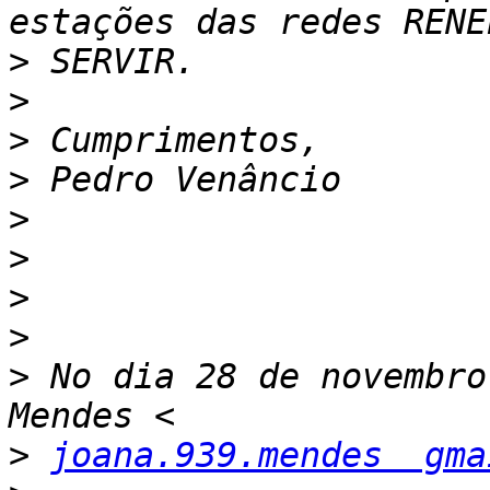
>
>
>
>
>
>
>
>
>
 No dia 28 de novembro
>
joana.939.mendes  gma