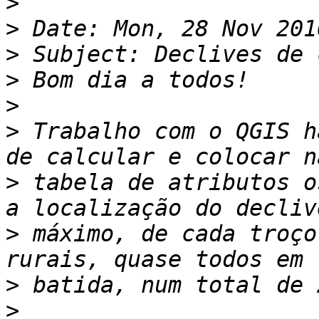
>
>
>
>
>
>
 Trabalho com o QGIS h
>
 tabela de atributos o
>
 máximo, de cada troço
>
>