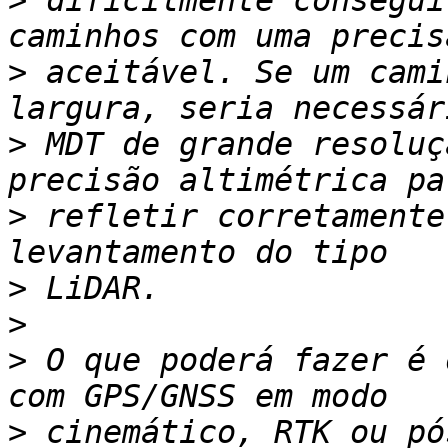
>
 dificilmente consegui
>
 aceitável. Se um cami
>
 MDT de grande resoluç
>
 refletir corretamente
>
>
>
 O que poderá fazer é 
>
 cinemático, RTK ou pó