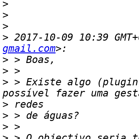
>
>
>
>
 2017-10-09 10:39 GMT+
gmail.com
>
>
>
 > Existe algo (plugin
>
>
>
>
 > O objectivo seria t