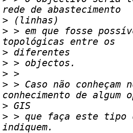
>
>
 > em que fosse possív
>
>
>
>
 > Caso não conheçam n
>
>
 > que faça este tipo 