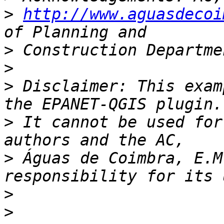
>
http://www.aguasdecoi
>
>
>
 Disclaimer: This exam
>
 It cannot be used for
>
 Águas de Coimbra, E.M
>
>