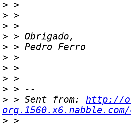
>
>
>
>
>
>
>
>
>
>
 > Sent from: 
http://o
org.1560.x6.nabble.com/
>
 > 