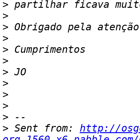
>
>
>
>
>
>
>
>
>
>
>
>
 Sent from: 
http://osg
org.1560.x6.nabble.com/