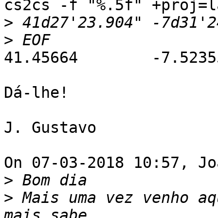
cs2cs -f "%.5f" +proj=l
>
>
41.45664	-7.52355 0.00000

Dá-lhe!

J. Gustavo

On 07-03-2018 10:57, Jo
>
>
 Mais uma vez venho aq