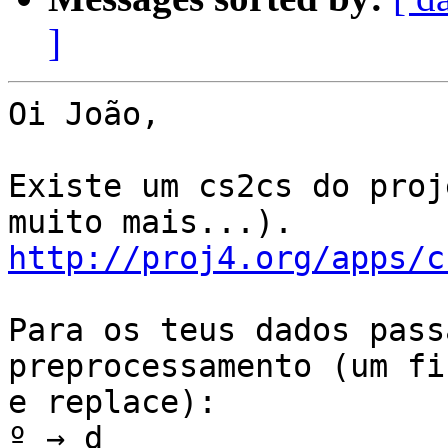
]
Oi João,

Existe um cs2cs do proj
http://proj4.org/apps/c
Para os teus dados pass
preprocessamento (um fin
e replace):

º → d
