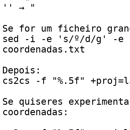
'' → "

Se for um ficheiro gran
sed -i -e 's/º/d/g' -e 
coordenadas.txt

Depois:

cs2cs -f "%.5f" +proj=l
Se quiseres experimenta
coordenadas:
