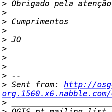
>
>
>
>
>
>
>
>
>
>
 Sent from: 
http://osg
org.1560.x6.nabble.com/
>
>