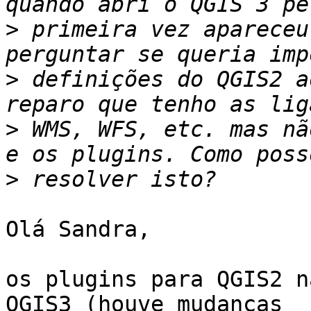
>
 primeira vez apareceu
>
 definições do QGIS2 a
>
 WMS, WFS, etc. mas nã
>
Olá Sandra,

os plugins para QGIS2 n
QGIS3 (houve mudanças
