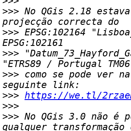
>>>
>>>
 No QGis 2.18 estava
>>>
 EPSG:102164 "Lisboa_
>>>
 "Datum_73_Hayford_Ga
>>>
 como se pode ver na
>>>
https://we.tl/2rzae
>>>
>>>
 No QGis 3.0 não é p