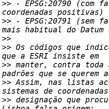
>>
 - EPSG:20790 (com fa
>>
 - EPSG:20791 (sem fa
>>
>>
 Os códigos que indic
>>
 manter, contra toda 
>>
 Assim, nas listas ac
>>
 designação que procu