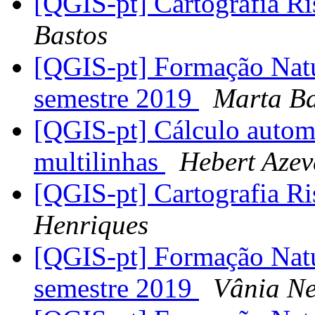
[QGIS-pt] Cartografia R
Bastos
[QGIS-pt] Formação Nat
semestre 2019
Marta Ba
[QGIS-pt] Cálculo automá
multilinhas
Hebert Azev
[QGIS-pt] Cartografia R
Henriques
[QGIS-pt] Formação Nat
semestre 2019
Vânia Ne