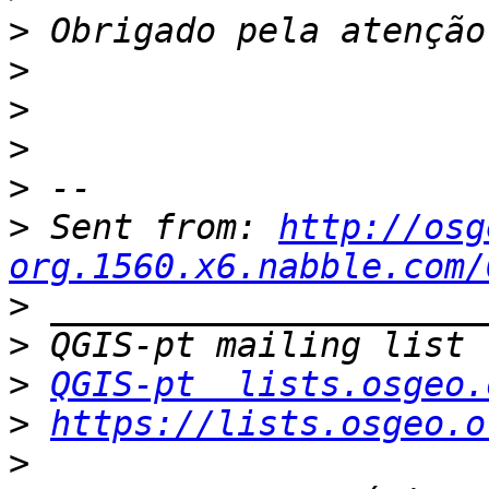
>
>
>
>
>
>
 Sent from: 
http://osg
org.1560.x6.nabble.com/
>
>
>
QGIS-pt  lists.osgeo.
>
https://lists.osgeo.o
>