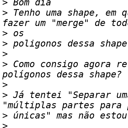
>
>
 Tenho uma shape, em q
>
>
>
>
 Como consigo agora re
>
>
 Já tentei "Separar um
>
>