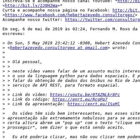
Inscreva-se e acompanhe nosso canal Youtube: *
http://bi
<
http://bit.ly/2J0H2Wa
>*

Curta e acompanhe nossa página no Facebook: 
http://bit.
<
https://www.facebook.com/hebertazevedo.consultorgeo/
>

Acompanhe nosso twitter: 
https://twitter.com/consultorg
Em seg, 6 de mai de 2019 às 02:24, Fernando M. Roxo da 
escreveu:

>
>
 <
hebertazevedo.consultorgeo at gmail.com
>
>
>
>
>
>
>
>
>
>
 > Link do vídeo: 
https://youtu.be/0TAZNLkr8Fc
>
 > Link do código: 
https://enrt.eu/RcgPp7
>
 > Link da apresentação: 
https://enrt.eu/ISxMl
>
>
>
>
>
>
>