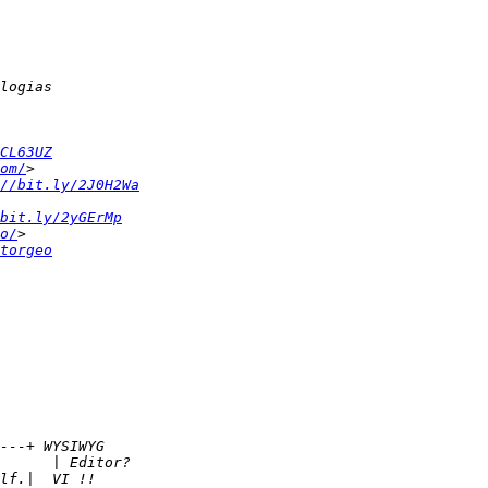
CL63UZ
om/
//bit.ly/2J0H2Wa
bit.ly/2yGErMp
o/
torgeo