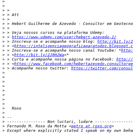
>
>
>
>
>
>
>
>
>
 > 
https://www.udemy.com/user/hebert-azevedo-2/
>
 > Inscreva-se e acompanhe nosso blog: 
http://bit.ly/2
>
 > <
https://inteligenciageograficaparatodos.blogspot.c
>
 > Inscreva-se e acompanhe nosso canal Youtube: *
http:
>
 > <
http://bit.ly/2J0H2Wa
>
 > Curta e acompanhe nossa página no Facebook: 
http://
>
 > <
https://www.facebook.com/hebertazevedo.consultorge
>
 > Acompanhe nosso twitter: 
https://twitter.com/consul
>
>
>
>
>
>
>
>
>
>
>
>
>
 Fernando M. Roxo da Motta <
petro at roxo.org
>