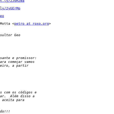
t.ly/2J0H2Wa
ly/2yGErMp
eo
Motta <
petro at roxo.org
>
