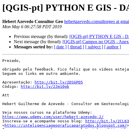
[QGIS-pt] PYTHON E GIS - D
Hebert Azevedo Consultor Geo
hebertazevedo.consultorgeo at gma
Mon May 6 06:27:58 PDT 2019
Previous message (by thread):
[QGIS-pt] PYTHON E GIS - 
Next message (by thread):
[QGIS-pt] Campos no QGIS - Anexo
Messages sorted by:
[ date ]
[ thread ]
[ subject ]
[ author ]
Prezado,

obrigado pelo feedback. Fico feliz que os vídeos esteja
Seguem os links em outro ambiente.

Apresentação: 
http://bit.ly/2DSGPD5
Código: 
http://bit.ly/2Jm10gb
Att

Hebert Guilherme de Azevedo - Consultor em Geotecnologi
https://www.udemy.com/user/hebert-azevedo-2/

Inscreva-se e acompanhe nosso blog: 
http://bit.ly/2CL63
<
https://inteligenciageograficaparatodos.blogspot.com/
>
