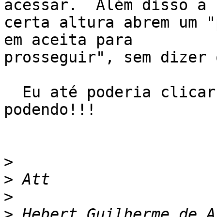
acessar.  Além disso a

certa altura abrem um "
em aceita para

prosseguir", sem dizer 
  Eu até poderia clicar, mas não vou clicar nem 
podendo!!!

>
>
>
>
 Hebert Guilherme de A