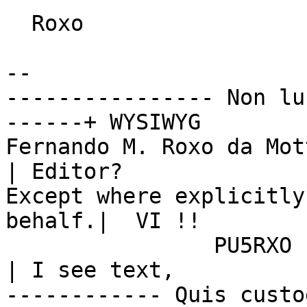
  Roxo

-- 

---------------- Non lu
------+ WYSIWYG

Fernando M. Roxo da Mot
| Editor?

Except where explicitly
behalf.|  VI !!

                PU5RXO                                  
| I see text,

------------ Quis custo