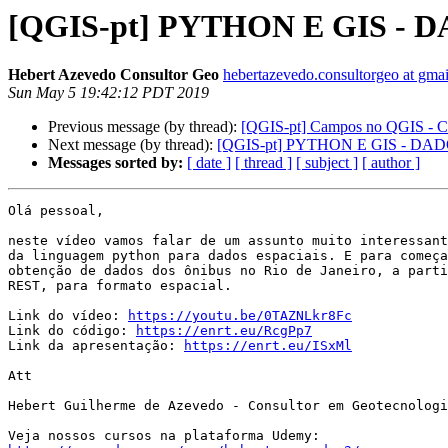
[QGIS-pt] PYTHON E GIS - D
Hebert Azevedo Consultor Geo
hebertazevedo.consultorgeo at gma
Sun May 5 19:42:12 PDT 2019
Previous message (by thread):
[QGIS-pt] Campos no QGIS - Ca
Next message (by thread):
[QGIS-pt] PYTHON E GIS - DAD
Messages sorted by:
[ date ]
[ thread ]
[ subject ]
[ author ]
Olá pessoal,

neste vídeo vamos falar de um assunto muito interessant
da linguagem python para dados espaciais. E para começa
obtenção de dados dos ônibus no Rio de Janeiro, a parti
REST, para formato espacial.

Link do vídeo: 
https://youtu.be/0TAZNLkr8Fc
Link do código: 
https://enrt.eu/RcgPp7
Link da apresentação: 
https://enrt.eu/ISxMl
Att

Hebert Guilherme de Azevedo - Consultor em Geotecnologi