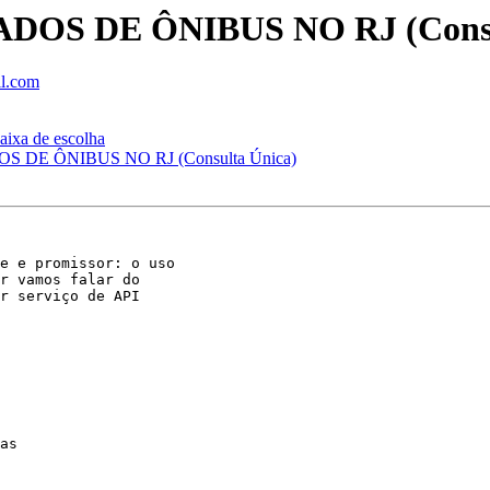
ADOS DE ÔNIBUS NO RJ (Consu
il.com
ixa de escolha
OS DE ÔNIBUS NO RJ (Consulta Única)
e e promissor: o uso

r vamos falar do

r serviço de API

as
