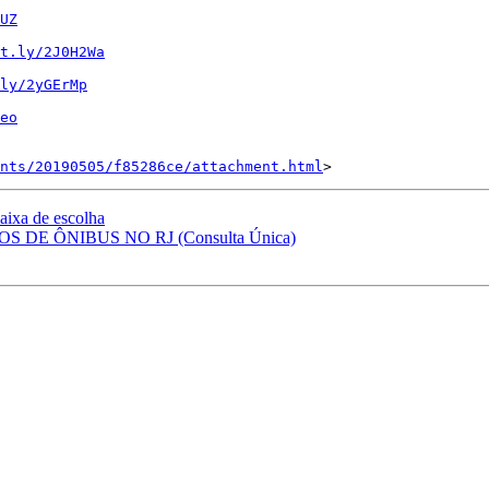
UZ
t.ly/2J0H2Wa
ly/2yGErMp
eo
nts/20190505/f85286ce/attachment.html
ixa de escolha
OS DE ÔNIBUS NO RJ (Consulta Única)