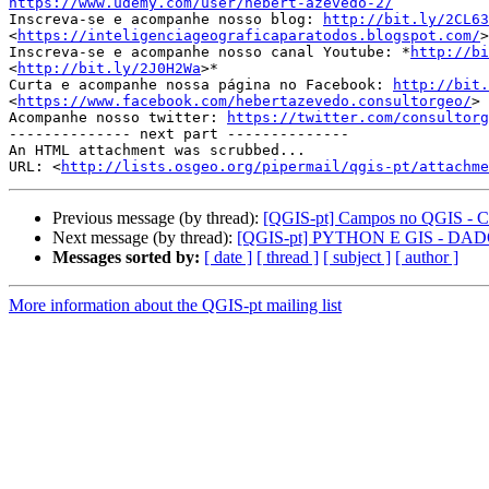
https://www.udemy.com/user/hebert-azevedo-2/

Inscreva-se e acompanhe nosso blog: 
http://bit.ly/2CL63
<
https://inteligenciageograficaparatodos.blogspot.com/
>

Inscreva-se e acompanhe nosso canal Youtube: *
http://bi
<
http://bit.ly/2J0H2Wa
>*

Curta e acompanhe nossa página no Facebook: 
http://bit.
<
https://www.facebook.com/hebertazevedo.consultorgeo/
>

Acompanhe nosso twitter: 
https://twitter.com/consultorg
-------------- next part --------------

An HTML attachment was scrubbed...

URL: <
http://lists.osgeo.org/pipermail/qgis-pt/attachme
Previous message (by thread):
[QGIS-pt] Campos no QGIS - Ca
Next message (by thread):
[QGIS-pt] PYTHON E GIS - DAD
Messages sorted by:
[ date ]
[ thread ]
[ subject ]
[ author ]
More information about the QGIS-pt mailing list