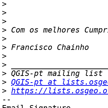
>
>
>
>
>
>
>
>
>
>
QGIS-pt at lists.osge
>
https://lists.osgeo.o
-- 
