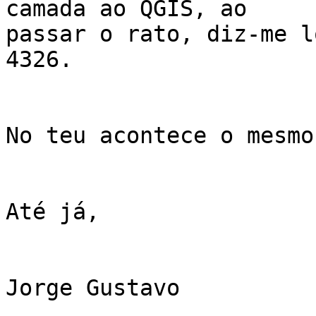
camada ao QGIS, ao

passar o rato, diz-me l
4326.

No teu acontece o mesmo?
Até já,

Jorge Gustavo
