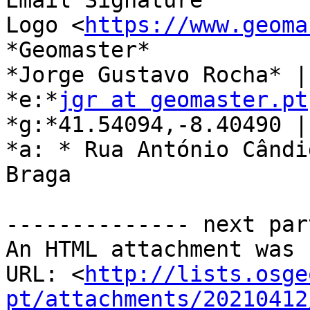
Email Signature

Logo <
https://www.geoma
*Geomaster*

*Jorge Gustavo Rocha* |
*e:*
jgr at geomaster.pt
*g:*41.54094,-8.40490 |
*a: * Rua António Cândi
Braga

-------------- next par
An HTML attachment was 
URL: <
http://lists.osge
pt/attachments/20210412