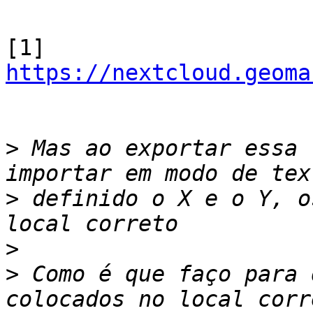
[1] 
https://nextcloud.geoma
>
 Mas ao exportar essa 
>
 definido o X e o Y, o
>
>
 Como é que faço para 