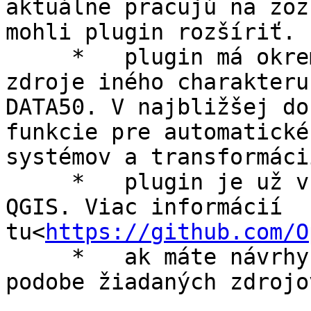
aktuálne pracujú na zoz
mohli plugin rozšíriť.

     *   plugin má okrem zdrojov WMS a WMTS aj 
zdroje iného charakteru
DATA50. V najbližšej do
funkcie pre automatické
systémov a transformáci
     *   plugin je už v oficiálnom repozitári 
QGIS. Viac informácií 
tu<
https://github.com/O
     *   ak máte návrhy na rozšírenie pluginu v 
podobe žiadaných zdrojo