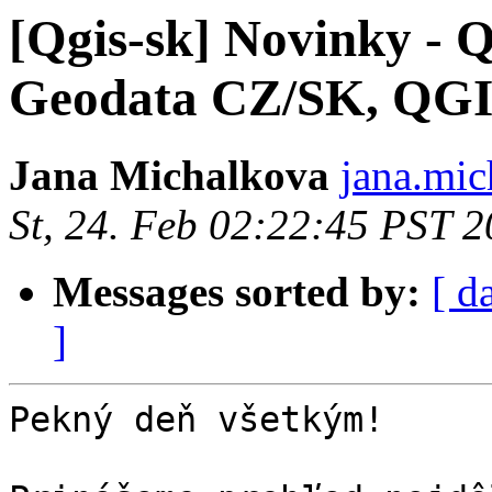
[Qgis-sk] Novinky - 
Geodata CZ/SK, QG
Jana Michalkova
jana.mic
St, 24. Feb 02:22:45 PST 
Messages sorted by:
[ d
]
Pekný deň všetkým!
