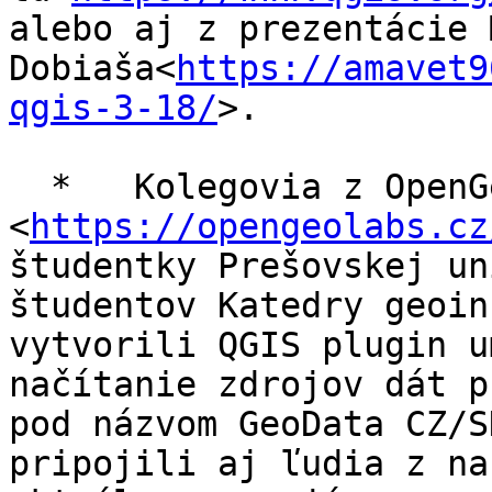
alebo aj z prezentácie 
Dobiaša<
https://amavet9
qgis-3-18/
>.

  *   Kolegovia z OpenGeoLabs 
<
https://opengeolabs.cz
študentky Prešovskej un
študentov Katedry geoin
vytvorili QGIS plugin u
načítanie zdrojov dát p
pod názvom GeoData CZ/S
pripojili aj ľudia z na