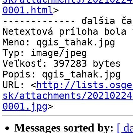
0001.html
>

------------- ďalšia ča
Netextová príloha bola 
Meno: qgis_tahak.jpg

Typ: image/jpeg

Veľkosť: 397283 bytes

Popis: qgis_tahak.jpg

URL: <
http://lists.osge
sk/attachments/20210224
0001.jpg
Messages sorted by:
[ d