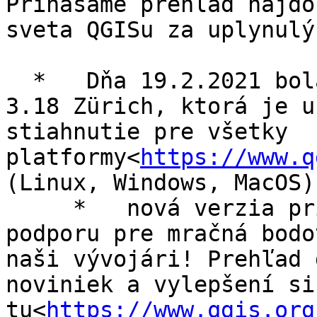
Prinášame prehľad najdô
sveta QGISu za uplynulý
  *   Dňa 19.2.2021 bola vydaná nová verzia QGIS 
3.18 Zürich, ktorá je u
stiahnutie pre všetky 
platformy<
https://www.q
(Linux, Windows, MacOS)

     *   nová verzia prináša okrem iného aj 
podporu pre mračná bodo
naši vývojári! Prehľad 
noviniek a vylepšení si
tu<
https://www.qgis.org