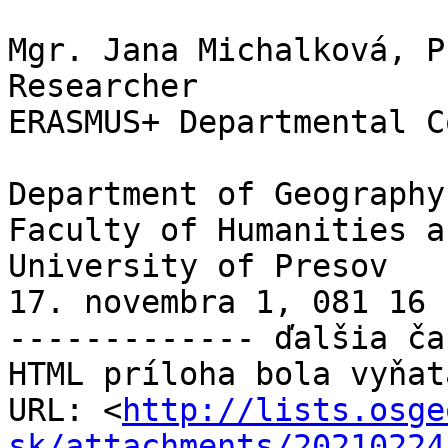
Mgr. Jana Michalková, Ph
Researcher

ERASMUS+ Departmental C
Department of Geography
Faculty of Humanities a
University of Presov

17. novembra 1, 081 16 
------------- ďalšia ča
HTML príloha bola vyňatá
URL: <
http://lists.osge
sk/attachments/20210224