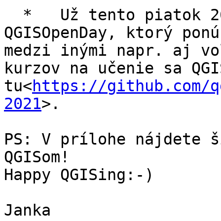
  *   Už tento piatok 26.2. sa koná ďalší 
QGISOpenDay, ktorý ponú
medzi inými napr. aj vo
kurzov na učenie sa QGI
tu<
https://github.com/q
2021
>.

PS: V prílohe nájdete š
QGISom!

Happy QGISing:-)

Janka
