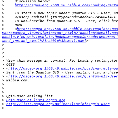
>
>
http://osgeo-org.1560.x6.nabble.com/Loading-rect
>
>
>
>
>
>
     <
http://osgeo-org.1560.x6.nabble.com/template/Nam
macro=macro_viewer&id=instant_html%21nabble%3Aemail.nam
nabble.view.web.template.NodeNamespace&breadcrumbs=noti
send_instant_email%21nabble%3Aemail.naml
>
>
>
>
>
>
>
 <
http://osgeo-org.1560.x6.nabble.com/Loading-rectangu
>
>
 <
http://osgeo-org.1560.x6.nabble.com/Quantum-GIS-User
>
>
>
>
>
>
Qgis-user at lists.osgeo.org
>
http://lists.osgeo.org/mailman/listinfo/qgis-user
>