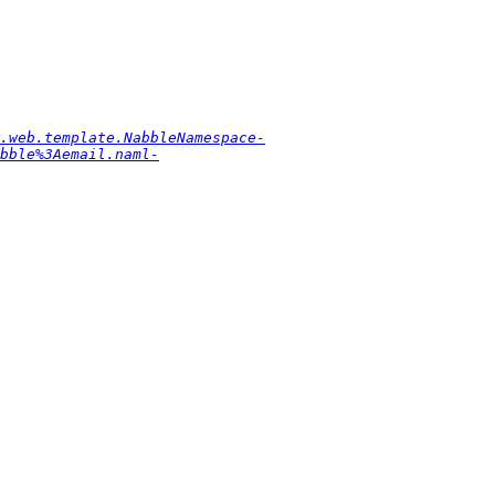
.web.template.NabbleNamespace-
bble%3Aemail.naml-