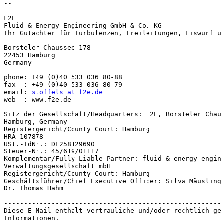
-- 

F2E

Fluid & Energy Engineering GmbH & Co. KG

Ihr Gutachter für Turbulenzen, Freileitungen, Eiswurf u
Borsteler Chaussee 178

22453 Hamburg

Germany

phone: +49 (0)40 533 036 80-88

fax  : +49 (0)40 533 036 80-79

email: 
stoffels at f2e.de
web  : www.f2e.de

Sitz der Gesellschaft/Headquarters: F2E, Borsteler Chau
Hamburg, Germany

Registergericht/County Court: Hamburg

HRA 107878

USt.-IdNr.: DE258129690

Steuer-Nr.: 45/619/01117

Komplementär/Fully Liable Partner: fluid & energy engin
Verwaltungsgesellschaft mbH

Registergericht/County Court: Hamburg

Geschäftsführer/Chief Executive Officer: Silva Mäusling
Dr. Thomas Hahm

-------------------------------------------------------
Diese E-Mail enthält vertrauliche und/oder rechtlich ge
Informationen.
