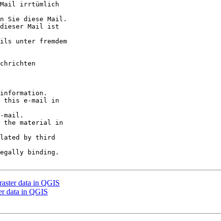
Mail irrtümlich

n Sie diese Mail.

dieser Mail ist

ils unter fremdem

chrichten

information.

 this e-mail in

-mail.

 the material in

lated by third

egally binding.

raster data in QGIS
ter data in QGIS