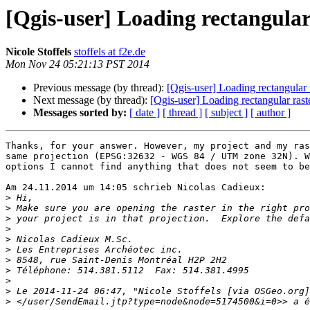
[Qgis-user] Loading rectangular
Nicole Stoffels
stoffels at f2e.de
Mon Nov 24 05:21:13 PST 2014
Previous message (by thread):
[Qgis-user] Loading rectangular 
Next message (by thread):
[Qgis-user] Loading rectangular ras
Messages sorted by:
[ date ]
[ thread ]
[ subject ]
[ author ]
Thanks, for your answer. However, my project and my ras
same projection (EPSG:32632 - WGS 84 / UTM zone 32N). W
options I cannot find anything that does not seem to be
Am 24.11.2014 um 14:05 schrieb Nicolas Cadieux:

>
>
>
>
>
>
>
>
>
>
>