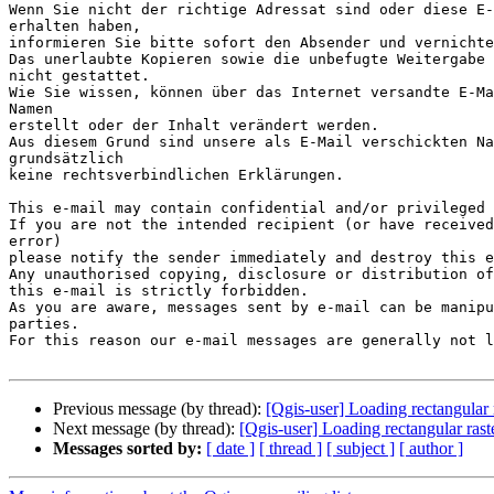
Wenn Sie nicht der richtige Adressat sind oder diese E-
erhalten haben,

informieren Sie bitte sofort den Absender und vernichte
Das unerlaubte Kopieren sowie die unbefugte Weitergabe 
nicht gestattet.

Wie Sie wissen, können über das Internet versandte E-Ma
Namen

erstellt oder der Inhalt verändert werden.

Aus diesem Grund sind unsere als E-Mail verschickten Na
grundsätzlich

keine rechtsverbindlichen Erklärungen.

This e-mail may contain confidential and/or privileged 
If you are not the intended recipient (or have received
error)

please notify the sender immediately and destroy this e
Any unauthorised copying, disclosure or distribution of
this e-mail is strictly forbidden.

As you are aware, messages sent by e-mail can be manipu
parties.

For this reason our e-mail messages are generally not l
Previous message (by thread):
[Qgis-user] Loading rectangular 
Next message (by thread):
[Qgis-user] Loading rectangular ras
Messages sorted by:
[ date ]
[ thread ]
[ subject ]
[ author ]