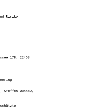
nd Risiko

ssee 178, 22453

eering

, Steffen Wussow,

----------------

schützte
