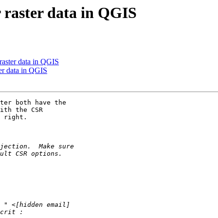
 raster data in QGIS
raster data in QGIS
ter data in QGIS
ter both have the

ith the CSR

 right.
