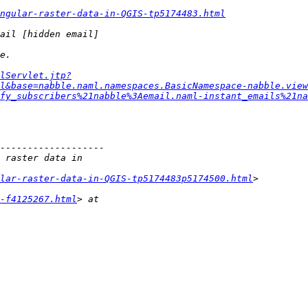
angular-raster-data-in-QGIS-tp5174483.html
lServlet.jtp?
l&base=nabble.naml.namespaces.BasicNamespace-nabble.view
fy_subscribers%21nabble%3Aemail.naml-instant_emails%21na
lar-raster-data-in-QGIS-tp5174483p5174500.html
-f4125267.html