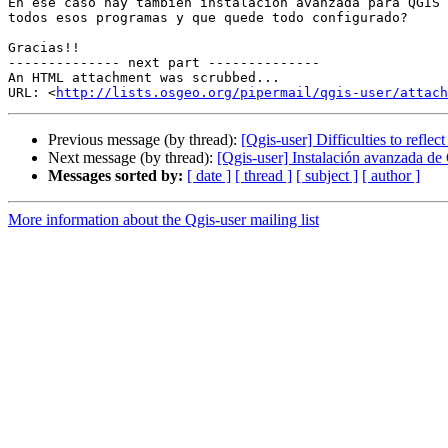
En ese caso hay también instalación avanzada para QGIS 
todos esos programas y que quede todo configurado?

Gracias!!

-------------- next part --------------

An HTML attachment was scrubbed...

URL: <
http://lists.osgeo.org/pipermail/qgis-user/attac
Previous message (by thread):
[Qgis-user] Difficulties to reflec
Next message (by thread):
[Qgis-user] Instalación avanzada d
Messages sorted by:
[ date ]
[ thread ]
[ subject ]
[ author ]
More information about the Qgis-user mailing list