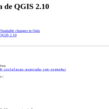
da de QGIS 2.10
t Spatialite changes in Qgis
e QGIS 2.10
28-instalacao-avancada-com-osgeo4w/
r:
