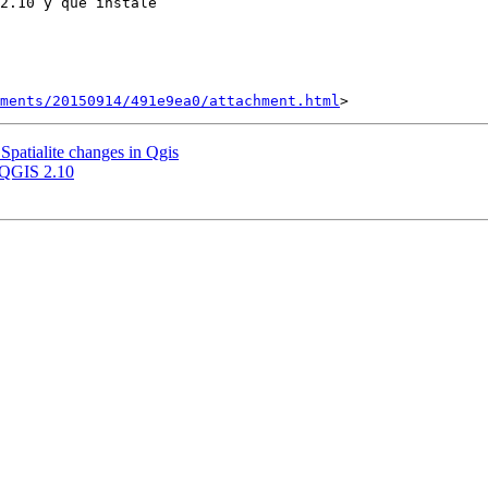
2.10 y que instale

hments/20150914/491e9ea0/attachment.html
t Spatialite changes in Qgis
e QGIS 2.10