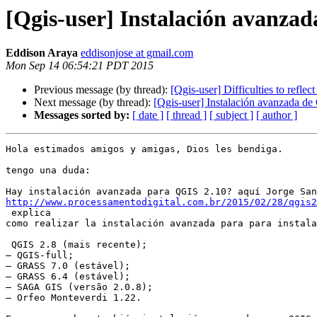
[Qgis-user] Instalación avanza
Eddison Araya
eddisonjose at gmail.com
Mon Sep 14 06:54:21 PDT 2015
Previous message (by thread):
[Qgis-user] Difficulties to reflec
Next message (by thread):
[Qgis-user] Instalación avanzada d
Messages sorted by:
[ date ]
[ thread ]
[ subject ]
[ author ]
Hola estimados amigos y amigas, Dios les bendiga.

tengo una duda:

http://www.processamentodigital.com.br/2015/02/28/qgis

 explica

como realizar la instalación avanzada para para instala
 QGIS 2.8 (mais recente);

– QGIS-full;

– GRASS 7.0 (estável);

– GRASS 6.4 (estável);

– SAGA GIS (versão 2.0.8);

– Orfeo Monteverdi 1.22.
