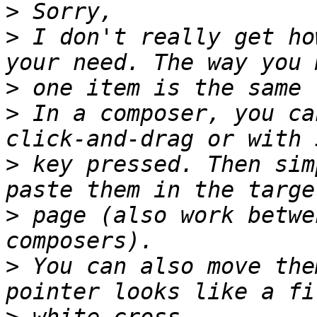
>
>
 I don't really get ho
>
>
 In a composer, you ca
>
 key pressed. Then sim
>
 page (also work betwe
>
 You can also move the