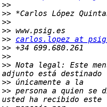
>>
>>
>>
>>
>>
carlos.lopez at psig
>>
>>
>>
 Nota legal: Este men
>>
>>
 persona a quien se d