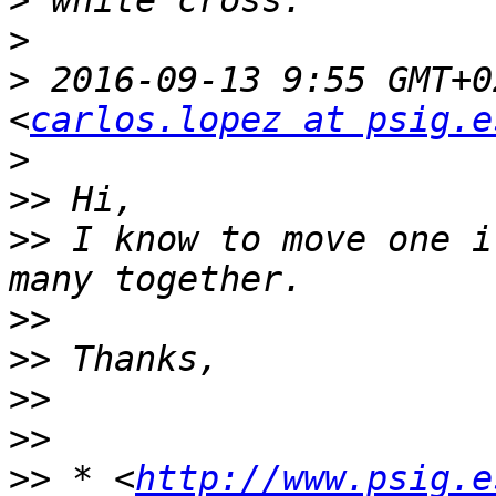
>
>
>
 2016-09-13 9:55 GMT+0
<
carlos.lopez at psig.e
>
>>
>>
 I know to move one i
>>
>>
>>
>>
>>
 * <
http://www.psig.e