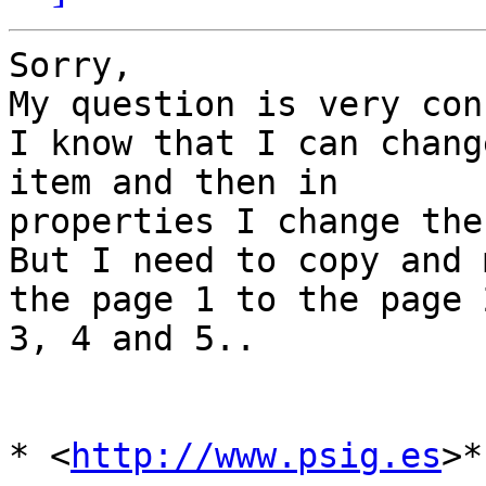
Sorry,

My question is very con
I know that I can chang
item and then in

properties I change the
But I need to copy and 
the page 1 to the page 2
3, 4 and 5..

* <
http://www.psig.es
>*
