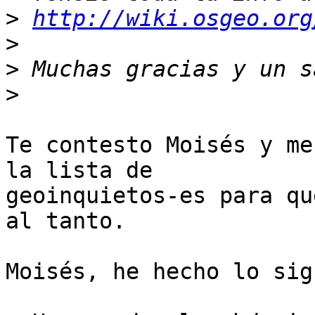
>
http://wiki.osgeo.org
>
>
>
Te contesto Moisés y me
la lista de

geoinquietos-es para qu
al tanto.

Moisés, he hecho lo sig