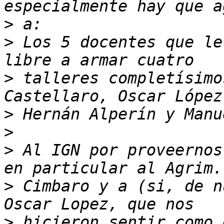
>
>
 Los 5 docentes que le
>
 talleres completísimo
>
>
>
 Al IGN por proveernos
>
 Cimbaro y a (si, de n
>