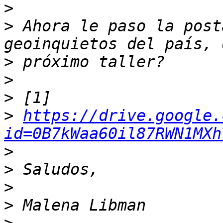
>
>
 Ahora le paso la post
>
>
>
>
https://drive.google.
id=0B7kWaa60il87RWN1MXh
>
>
>
>