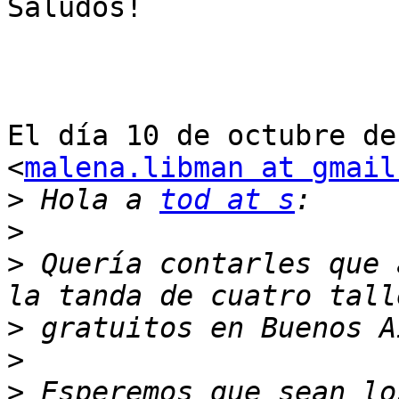
Saludos!

El día 10 de octubre de
<
malena.libman at gmail
>
 Hola a 
tod at s
>
>
 Quería contarles que 
>
>
>
 Esperemos que sean lo