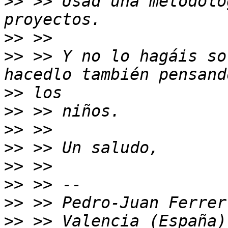
>>
 >> Usad una metodolo
>>
>>
 >> Y no lo hagáis so
>>
>>
>>
>>
>>
>>
>>
>>