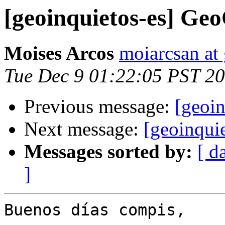
[geoinquietos-es] G
Moises Arcos
moiarcsan at
Tue Dec 9 01:22:05 PST 2
Previous message:
[geoi
Next message:
[geoinqui
Messages sorted by:
[ d
]
Buenos días compis,
