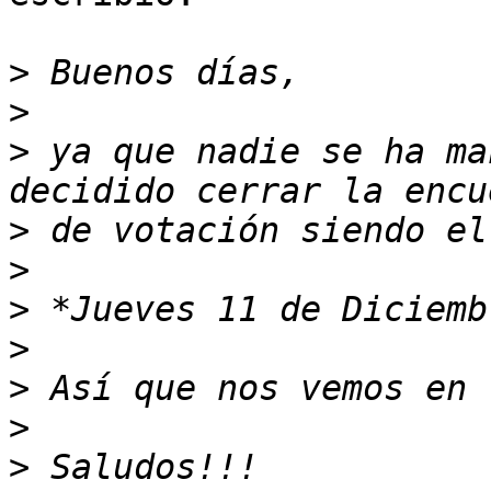
>
>
>
 ya que nadie se ha ma
>
>
>
>
>
>
>