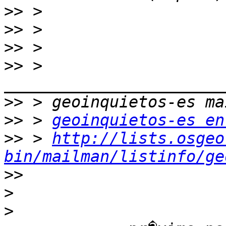
>>
>>
>>
>>
 > 
>>
>>
 > 
geoinquietos-es en
>>
 > 
http://lists.osgeo
bin/mailman/listinfo/ge
>>
>
>