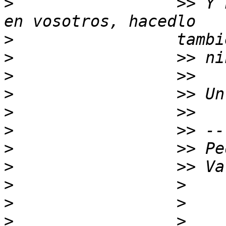
>
                 >> Y 
>
>
>
>
>
>
>
>
>
>
>