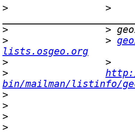
>
                 > 
>
>
                 > 
geo
lists.osgeo.org
>
>
http:
bin/mailman/listinfo/ge
>
>
>
>