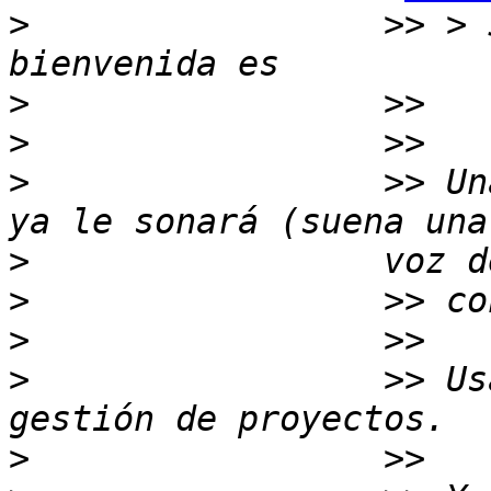
>
                 >> > 
>
>
>
                 >> Un
>
>
>
>
                 >> Us
>