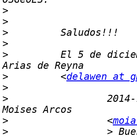
>
>
>
>
>
         El 5 de dicie
>
         <
delawen at g
>
>
                 2014-
>
                 <
moia
>