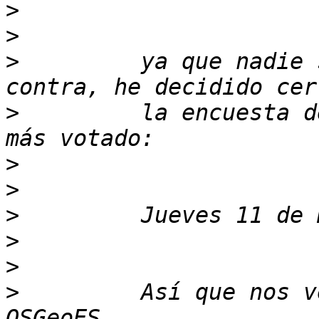
>
>
>
         ya que nadie 
>
         la encuesta d
>
>
>
>
>
>
         Así que nos v