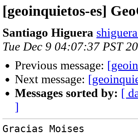
[geoinquietos-es] G
Santiago Higuera
shiguera
Tue Dec 9 04:07:37 PST 2
Previous message:
[geoi
Next message:
[geoinqui
Messages sorted by:
[ d
]
Gracias Moises
