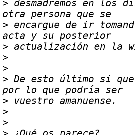
>
 desmadremos en los di
>
 encargue de ir tomand
>
>
>
>
 De esto último si que
>
>
>
>