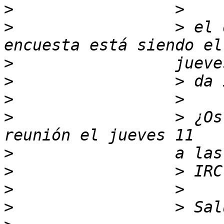
>
>
                 > el 
>
>
>
>
                 > ¿Os
>
>
>
>