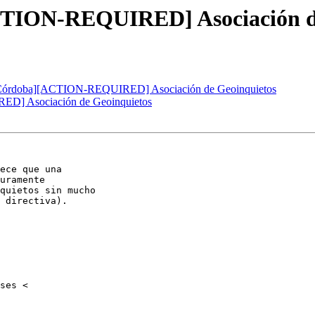
[ACTION-REQUIRED] Asociación d
tos Córdoba][ACTION-REQUIRED] Asociación de Geoinquietos
RED] Asociación de Geoinquietos
ece que una

uramente

quietos sin mucho

 directiva).
