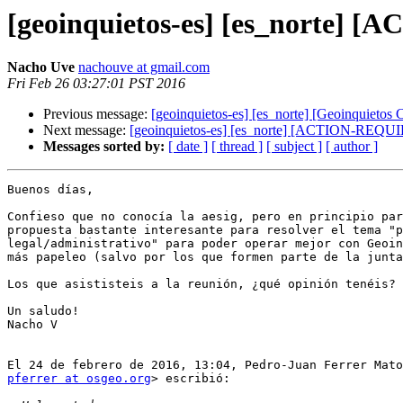
[geoinquietos-es] [es_norte] 
Nacho Uve
nachouve at gmail.com
Fri Feb 26 03:27:01 PST 2016
Previous message:
[geoinquietos-es] [es_norte] [Geoinquie
Next message:
[geoinquietos-es] [es_norte] [ACTION-REQUI
Messages sorted by:
[ date ]
[ thread ]
[ subject ]
[ author ]
Buenos días,

Confieso que no conocía la aesig, pero en principio par
propuesta bastante interesante para resolver el tema "p
legal/administrativo" para poder operar mejor con Geoin
más papeleo (salvo por los que formen parte de la junta
Los que asististeis a la reunión, ¿qué opinión tenéis?

Un saludo!

Nacho V

pferrer at osgeo.org
> escribió:
