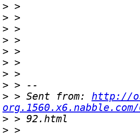
>
>
>
>
>
>
>
>
>
 > Sent from: 
http://o
org.1560.x6.nabble.com/
>
>
 > 