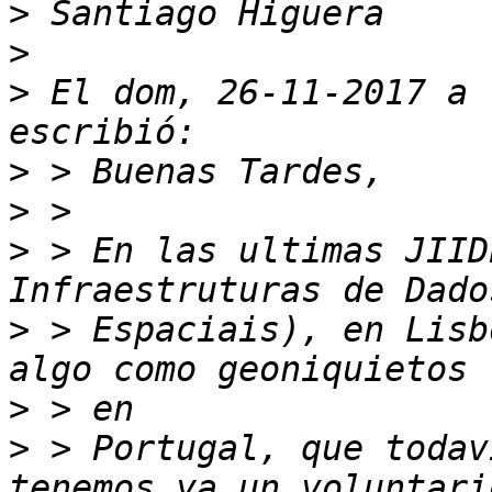
>
>
>
 El dom, 26-11-2017 a 
>
>
>
 > En las ultimas JIID
>
 > Espaciais), en Lisb
>
>
 > Portugal, que todav