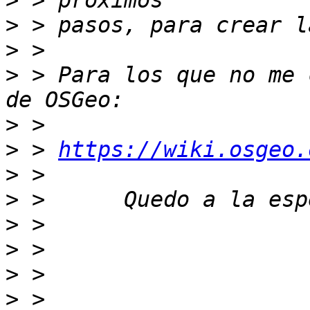
>
>
>
>
 > Para los que no me 
>
>
 > 
https://wiki.osgeo.
>
>
>
>
>
>