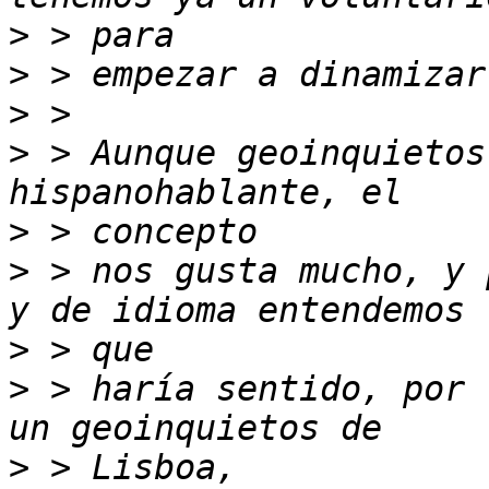
>
>
>
>
 > Aunque geoinquietos
>
>
 > nos gusta mucho, y 
>
>
 > haría sentido, por 
>