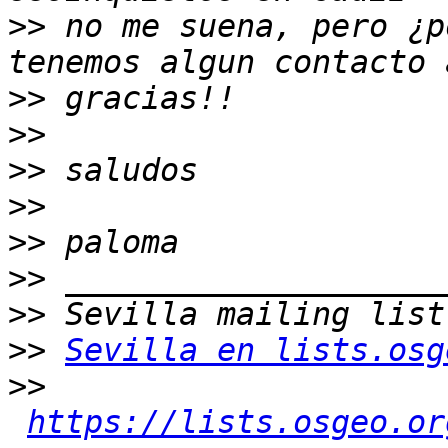
>>
 no me suena, pero ¿p
>>
>>
>>
>>
>>
>>
>>
>>
Sevilla en lists.osg
>>
https://lists.osgeo.or