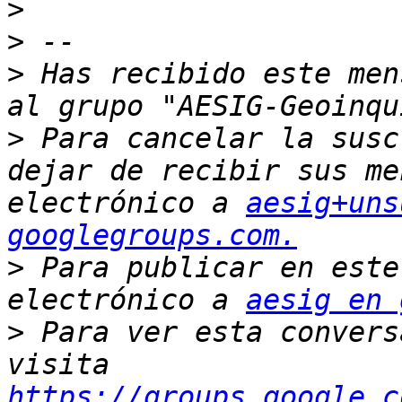
>
>
>
 Has recibido este men
>
 Para cancelar la susc
dejar de recibir sus me
electrónico a 
aesig+uns
googlegroups.com.
>
 Para publicar en este
electrónico a 
aesig en 
>
 Para ver esta convers
visita 
https://groups.google.c