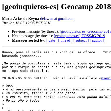
[geoinquietos-es] Geocamp 2018
María Arias de Reyna
delawen at gmail.com
Tue Jan 16 07:12:35 PST 2018
Previous message (by thread):
[geoinquietos-es] Geocamp 201
Next message (by thread):
[geoinquietos-es] FOSS4G 2019
Messages sorted by:
[ date ]
[ thread ]
[ subject ]
[ author ]
Bueno, pues si nadie más que Portugal se ofrece... *mir
buscando jamones*...

¿Me pongo de porculera en este tema o algún gallego qui
por mi? Porque me consta que hay más grupos geoinquieto
me llega nada oficial :D

2018-01-05 0:05 GMT+01:00 Miguel Sevilla-Callejo <
msevi
>
>
>
>
>
>
>