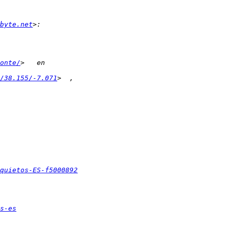
byte.net
onte/
/38.155/-7.071
quietos-ES-f5000892
s-es