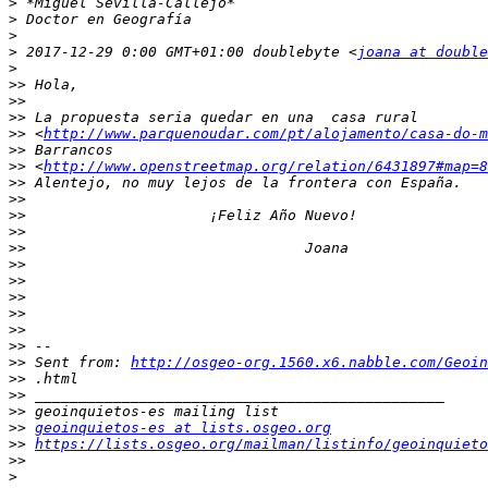
>
>
>
>
 2017-12-29 0:00 GMT+01:00 doublebyte <
joana at double
>
>>
>>
>>
>>
 <
http://www.parquenoudar.com/pt/alojamento/casa-do-m
>>
>>
 <
http://www.openstreetmap.org/relation/6431897#map=8
>>
>>
>>
>>
>>
>>
>>
>>
>>
>>
>>
>>
 Sent from: 
http://osgeo-org.1560.x6.nabble.com/Geoin
>>
>>
>>
>>
geoinquietos-es at lists.osgeo.org
>>
https://lists.osgeo.org/mailman/listinfo/geoinquieto
>>
>