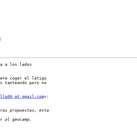
8
a a los lados

ere coger el látigo

s tanteando pero no

lla00 at gmail.com
>:
