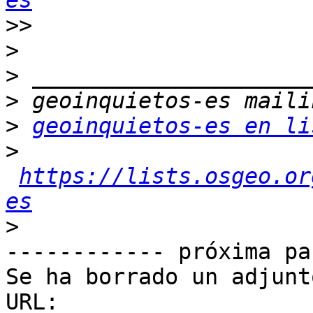
es
>>
>
>
>
>
geoinquietos-es en li
>
https://lists.osgeo.or
es
>
------------ próxima pa
Se ha borrado un adjunt
URL: 