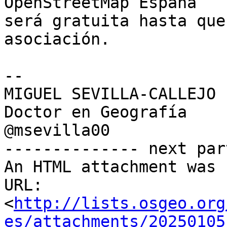
OpenStreetMap España 

será gratuita hasta que
asociación.

-- 

MIGUEL SEVILLA-CALLEJO

Doctor en Geografía

@msevilla00

-------------- next par
An HTML attachment was 
URL: 
<
http://lists.osgeo.org
es/attachments/20250105