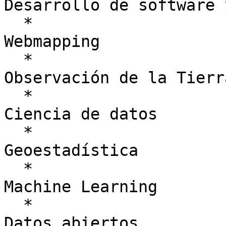
Desarrollo de software 
  *

Webmapping

  *

Observación de la Tierra
  *

Ciencia de datos

  *

Geoestadística

  *

Machine Learning

  *

Datos abiertos
