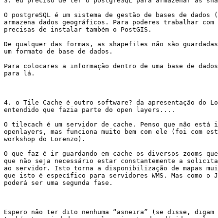
3. eu preciso de ter o postgreSQL para armazenar as sha
O postgreSQL é um sistema de gestão de bases de dados (
armazena dados geográficos. Para poderes trabalhar com 
precisas de instalar também o PostGIS.

De qualquer das formas, as shapefiles não são guardadas
um formato de base de dados.

Para colocares a informação dentro de uma base de dados
para lá.

4. o Tile Cache é outro software? da apresentação do Lo
entendido que fazia parte do open layers....

O tilecach é um servidor de cache. Penso que não está i
openlayers, mas funciona muito bem com ele (foi com est
workshop do Lorenzo).

O que faz é ir guardando em cache os diversos zooms que
que não seja necessário estar constantemente a solicita
ao servidor. Isto torna a disponibilização de mapas mui
que isto é específico para servidores WMS. Mas como o J
poderá ser uma segunda fase.

Espero não ter dito nenhuma “asneira” (se disse, digam 