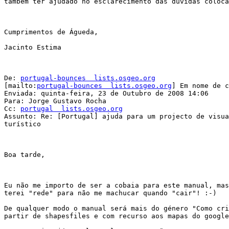
também ter ajudado no esclarecimento das dúvidas coloca
Cumprimentos de Águeda,

Jacinto Estima

De: 
portugal-bounces  lists.osgeo.org
[mailto:
portugal-bounces  lists.osgeo.org
] Em nome de c
Enviada: quinta-feira, 23 de Outubro de 2008 14:06

Para: Jorge Gustavo Rocha

Cc: 
portugal  lists.osgeo.org
Assunto: Re: [Portugal] ajuda para um projecto de visua
turístico

Boa tarde,

Eu não me importo de ser a cobaia para este manual, mas
terei "rede" para não me machucar quando "cair"! :-)

De qualquer modo o manual será mais do género "Como cri
partir de shapesfiles e com recurso aos mapas do google