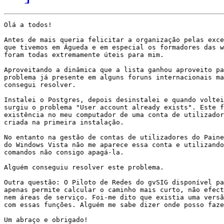
Olá a todos!

Antes de mais queria felicitar a organização pelas exce
que tivemos em Águeda e em especial os formadores das w
foram todas extremamente úteis para mim.

Aproveitando a dinâmica que a lista ganhou aproveito pa
problema já presente em alguns foruns internacionais ma
consegui resolver.

Instalei o Postgres, depois desinstalei e quando voltei
surgiu o problema "User account already exists". Este f
existência no meu computador de uma conta de utilizador
criada na primeira instalação.

No entanto na gestão de contas de utilizadores do Paine
do Windows Vista não me aparece essa conta e utilizando
comandos não consigo apagá-la.

Alguém conseguiu resolver este problema.

Outra questão: O Piloto de Redes do gvSIG disponível pa
apenas permite calcular o caminho mais curto, não efect
nem áreas de serviço. Foi-me dito que existia uma versã
com essas funções. Alguém me sabe dizer onde posso faze
Um abraço e obrigado!
